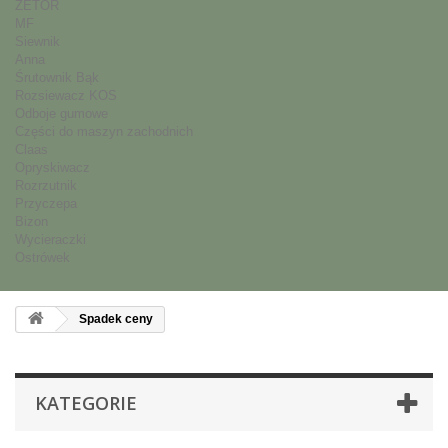
ZETOR
MF
Siewnik
Anna
Śrutownik Bąk
Rozsiewacz KOS
Odboje gumowe
Części do maszyn zachodnich
Claas
Opryskiwacz
Rozrzutnik
Przyczepa
Bizon
Wycieraczki
Ostrówek
Spadek ceny
KATEGORIE