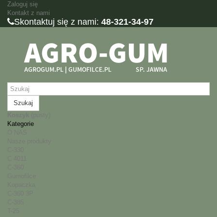
Zaloguj się
Kontakt z nami
Skontaktuj się z nami:
48-321-34-97
Szukaj
Koszyk
(pusty)
Kategorie
O NAS
Nasze produkty
C-330
C 4011
C-360
Gumofilce
Kopaczka
C-360 3P
C-385
T-25