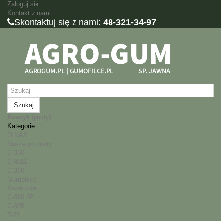
Zaloguj się
Kontakt z nami
Skontaktuj się z nami:
48-321-34-97
Szukaj
Koszyk
(pusty)
Kategorie
O NAS
Nasze produkty
C-330
C 4011
C-360
Gumofilce
Kopaczka
C-360 3P
C-385
T-25