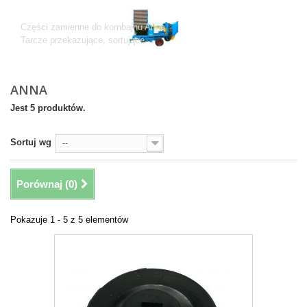
Anna
Części zamienne do kombajnu Anna
Tarcze przekazujące, sortujące
ANNA
Jest 5 produktów.
Sortuj wg
--
Porównaj (
0
)
Pokazuje 1 - 5 z 5 elementów