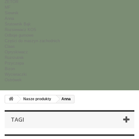
ZETOR
MF
Siewnik
Anna
Śrutownik Bąk
Rozsiewacz KOS
Odboje gumowe
Części do maszyn zachodnich
Claas
Opryskiwacz
Rozrzutnik
Przyczepa
Bizon
Wycieraczki
Ostrówek
Nasze produkty
Anna
TAGI