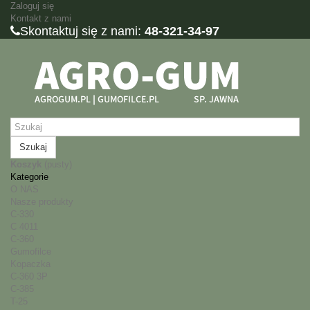
Zaloguj się
Kontakt z nami
Skontaktuj się z nami:
48-321-34-97
Szukaj
Koszyk
(pusty)
Kategorie
O NAS
Nasze produkty
C-330
C 4011
C-360
Gumofilce
Kopaczka
C-360 3P
C-385
T-25