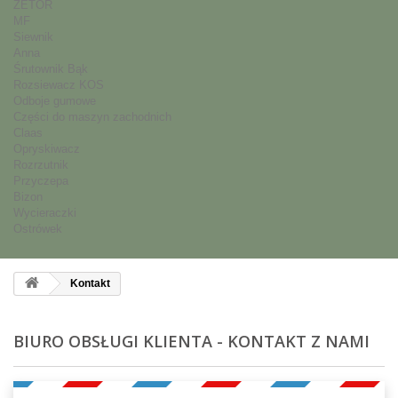
ZETOR
MF
Siewnik
Anna
Śrutownik Bąk
Rozsiewacz KOS
Odboje gumowe
Części do maszyn zachodnich
Claas
Opryskiwacz
Rozrzutnik
Przyczepa
Bizon
Wycieraczki
Ostrówek
Kontakt
BIURO OBSŁUGI KLIENTA - KONTAKT Z NAMI