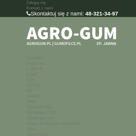
Zaloguj się
Kontakt z nami
Skontaktuj się z nami:
48-321-34-97
Gumofilce
Kopaczka
C-360 3P
C-385
T-25
ZETOR
MF
Siewnik
Anna
Śrutownik Bąk
Rozsiewacz KOS
Odboje gumowe
Części do maszyn zachodnich
Claas
Opryskiwacz