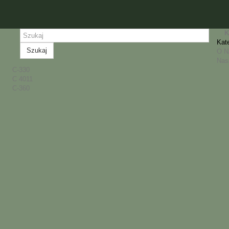
K
Kat
Szukaj
O 
Nas
C-330
C 4011
C-360