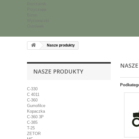
Rozrzutnik
Przyczepa
Bizon
Wycieraczki
Ostrówek
Nasze produkty
NASZE
NASZE PRODUKTY
Podkateg
C-330
C 4011
C-360
Gumofilce
Kopaczka
C-360 3P
C-385
T-25
ZETOR