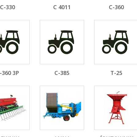
C-330
C 4011
C-360
-360 3P
C-385
T-25