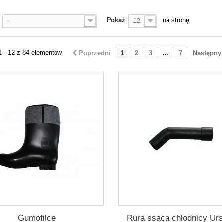
Pokaż
na stronę
--
12
1 - 12 z 84 elementów
Poprzedni
1
2
3
...
7
Następny
Gumofilce
Rura ssąca chłodnicy Ur