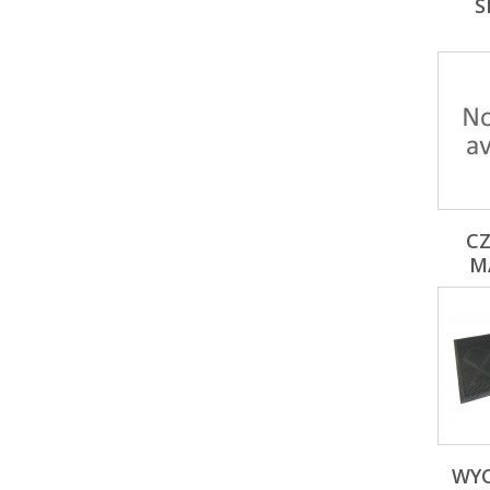
S
CZ
M
WYC