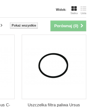
Widok:
Siatka
Lista
Pokaż wszystkie
Porównaj (
0
)
sus C-
Uszczelka filtra paliwa Ursus