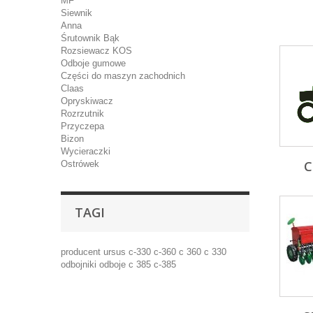
MF
Siewnik
Anna
Śrutownik Bąk
Rozsiewacz KOS
Odboje gumowe
Części do maszyn zachodnich
Claas
Opryskiwacz
Rozrzutnik
Przyczepa
Bizon
Wycieraczki
C
Ostrówek
TAGI
producent
ursus
c-330
c-360
c 360
c 330
odbojniki
odboje
c 385
c-385