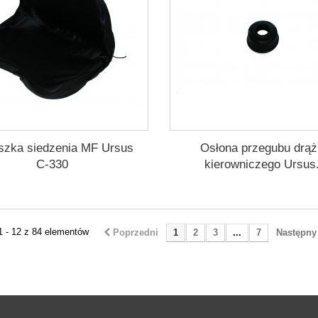
szka siedzenia MF Ursus
Osłona przegubu drą
C-330
kierowniczego Ursus.
1 - 12 z 84 elementów
Poprzedni
1
2
3
...
7
Następny