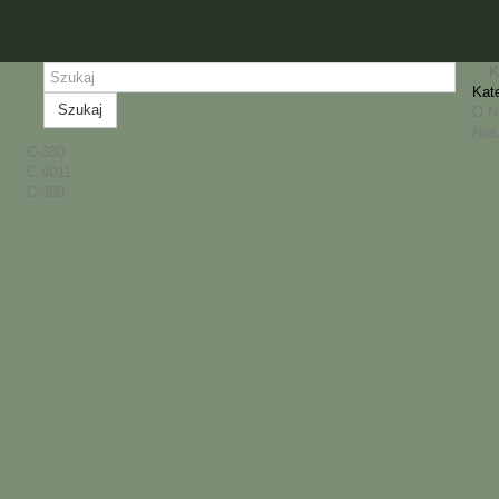
K
Kat
Szukaj
O 
Nas
C-330
C 4011
C-360