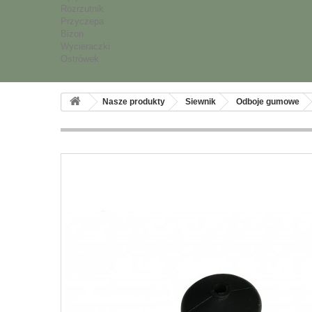
Rozrzutnik
Przyczepa
Bizon
Wycieraczki
Ostrówek
Nasze produkty
Siewnik
Odboje gumowe