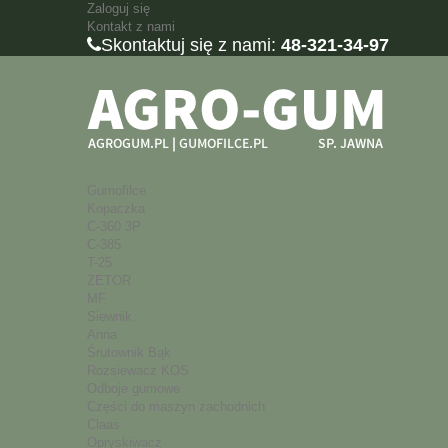
Zaloguj się
Kontakt z nami
Skontaktuj się z nami:
48-321-34-97
Gumofilce
Kopaczka
C-360 3P
C-385
T-25
ZETOR
MF
Siewnik
Anna
Śrutownik Bąk
Rozsiewacz KOS
Odboje gumowe
Części do maszyn zachodnich
Claas
Opryskiwacz