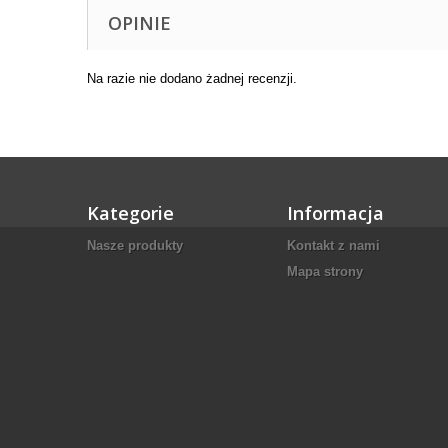
OPINIE
Na razie nie dodano żadnej recenzji.
Kategorie
Informacja
Nasze produkty
Kontakt z nami
Mapa strony