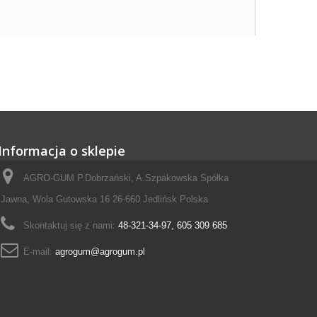
Informacja o sklepie
AGRO-GUM P.Dobrzański, A.Szpakowska Spółka
Jawna, Wola Gutowska 16 26-660 Jedlińsk Polska
Skontaktuj się z nami:
48-321-34-97, 605 309 685
E-mail:
agrogum@agrogum.pl