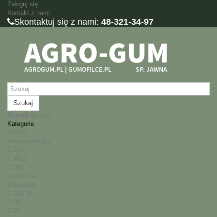
Zaloguj się
Kontakt z nami
Skontaktuj się z nami:
48-321-34-97
Szukaj
Koszyk
(pusty)
Kategorie
O NAS
Nasze produkty
C-330
C 4011
C-360
Gumofilce
Kopaczka
C-360 3P
C-385
T-25