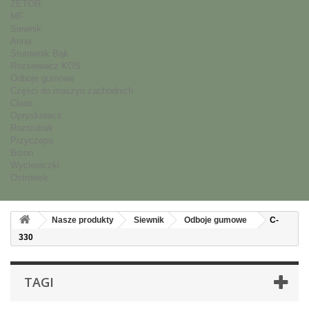
ZETOR
MF
Siewnik
Anna
Śrutownik Bąk
Rozsiewacz KOS
Odboje gumowe
Części do maszyn zachodnich
Claas
Opryskiwacz
Rozrzutnik
Przyczepa
Bizon
Wycieraczki
Ostrówek
Nasze produkty
Siewnik
Odboje gumowe
C-
330
TAGI