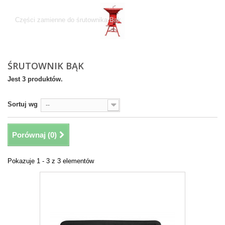
Śrutownik Bąk
Części zamienne do śrutownika Bąk
ŚRUTOWNIK BĄK
Jest 3 produktów.
Sortuj wg
--
Porównaj (
0
)
Pokazuje 1 - 3 z 3 elementów