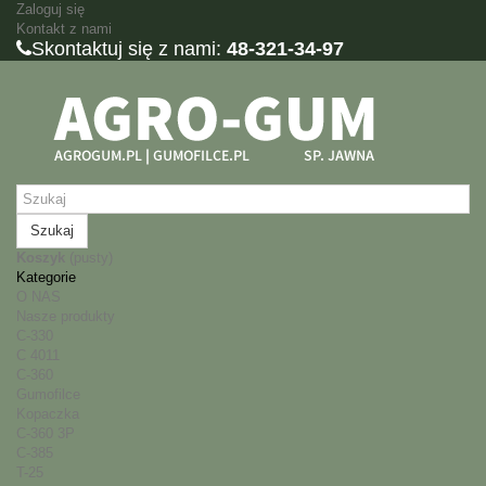
Zaloguj się
Kontakt z nami
Skontaktuj się z nami:
48-321-34-97
Szukaj
Koszyk
(pusty)
Kategorie
O NAS
Nasze produkty
C-330
C 4011
C-360
Gumofilce
Kopaczka
C-360 3P
C-385
T-25