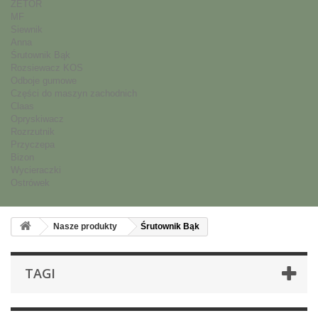
ZETOR
MF
Siewnik
Anna
Śrutownik Bąk
Rozsiewacz KOS
Odboje gumowe
Części do maszyn zachodnich
Claas
Opryskiwacz
Rozrzutnik
Przyczepa
Bizon
Wycieraczki
Ostrówek
Nasze produkty
Śrutownik Bąk
TAGI