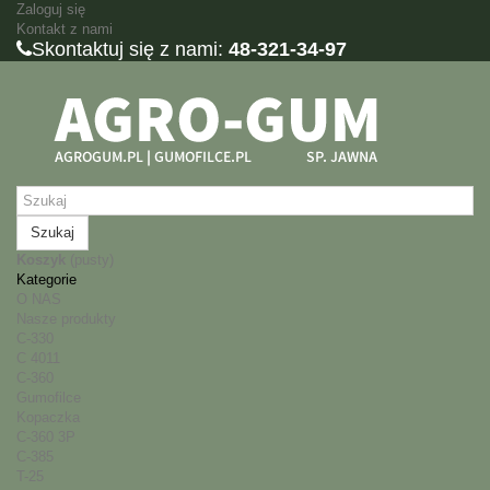
Zaloguj się
Kontakt z nami
Skontaktuj się z nami:
48-321-34-97
Szukaj
Koszyk
(pusty)
Kategorie
O NAS
Nasze produkty
C-330
C 4011
C-360
Gumofilce
Kopaczka
C-360 3P
C-385
T-25