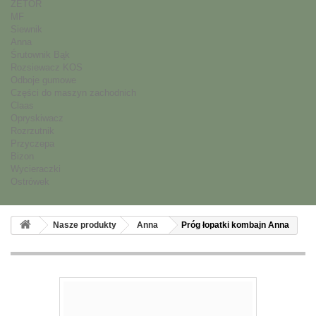
ZETOR
MF
Siewnik
Anna
Śrutownik Bąk
Rozsiewacz KOS
Odboje gumowe
Części do maszyn zachodnich
Claas
Opryskiwacz
Rozrzutnik
Przyczepa
Bizon
Wycieraczki
Ostrówek
Nasze produkty
Anna
Próg łopatki kombajn Anna