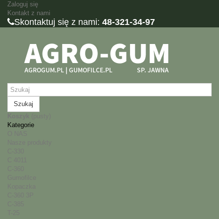
Zaloguj się
Kontakt z nami
Skontaktuj się z nami:
48-321-34-97
Szukaj
Koszyk
(pusty)
Kategorie
O NAS
Nasze produkty
C-330
C 4011
C-360
Gumofilce
Kopaczka
C-360 3P
C-385
T-25