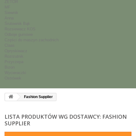
ZETOR
MF
Siewnik
Anna
Śrutownik Bąk
Rozsiewacz KOS
Odboje gumowe
Części do maszyn zachodnich
Claas
Opryskiwacz
Rozrzutnik
Przyczepa
Bizon
Wycieraczki
Ostrówek
Fashion Supplier
LISTA PRODUKTÓW WG DOSTAWCY: FASHION
SUPPLIER