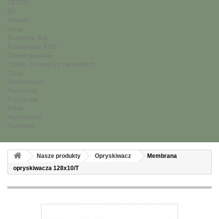
ZETOR
MF
Siewnik
Anna
Śrutownik Bąk
Rozsiewacz KOS
Odboje gumowe
Części do maszyn zachodnich
Claas
Opryskiwacz
Rozrzutnik
Przyczepa
Bizon
Wycieraczki
Ostrówek
Nasze produkty
Opryskiwacz
Membrana
opryskiwacza 128x10/T