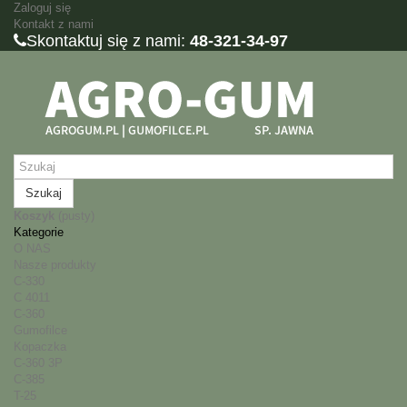
Zaloguj się
Kontakt z nami
Skontaktuj się z nami:
48-321-34-97
Szukaj
Koszyk
(pusty)
Kategorie
O NAS
Nasze produkty
C-330
C 4011
C-360
Gumofilce
Kopaczka
C-360 3P
C-385
T-25