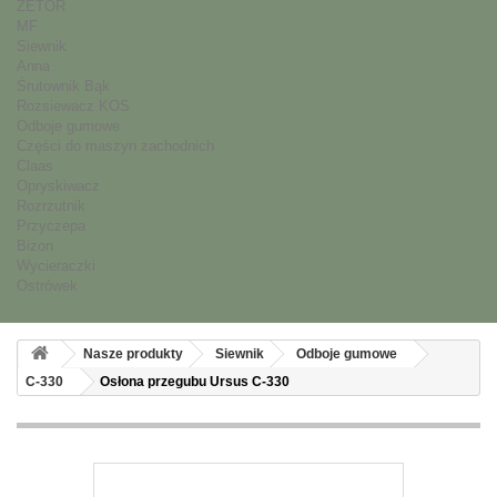
ZETOR
MF
Siewnik
Anna
Śrutownik Bąk
Rozsiewacz KOS
Odboje gumowe
Części do maszyn zachodnich
Claas
Opryskiwacz
Rozrzutnik
Przyczepa
Bizon
Wycieraczki
Ostrówek
Nasze produkty
Siewnik
Odboje gumowe
C-330
Osłona przegubu Ursus C-330