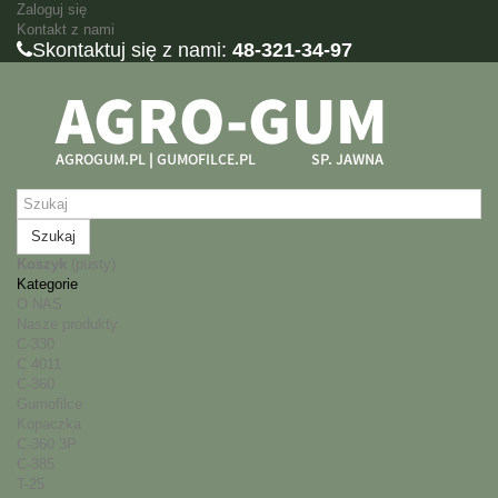
Zaloguj się
Kontakt z nami
Skontaktuj się z nami:
48-321-34-97
Szukaj
Koszyk
(pusty)
Kategorie
O NAS
Nasze produkty
C-330
C 4011
C-360
Gumofilce
Kopaczka
C-360 3P
C-385
T-25