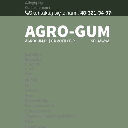
Zaloguj się
Kontakt z nami
Skontaktuj się z nami:
48-321-34-97
Gumofilce
Kopaczka
C-360 3P
C-385
T-25
ZETOR
MF
Siewnik
Anna
Śrutownik Bąk
Rozsiewacz KOS
Odboje gumowe
Części do maszyn zachodnich
Claas
Opryskiwacz