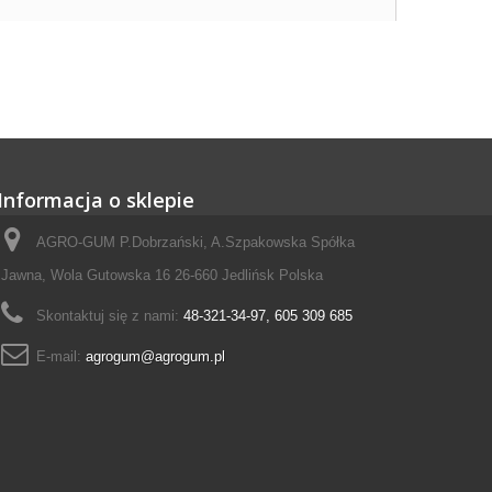
Informacja o sklepie
AGRO-GUM P.Dobrzański, A.Szpakowska Spółka
Jawna, Wola Gutowska 16 26-660 Jedlińsk Polska
Skontaktuj się z nami:
48-321-34-97, 605 309 685
E-mail:
agrogum@agrogum.pl