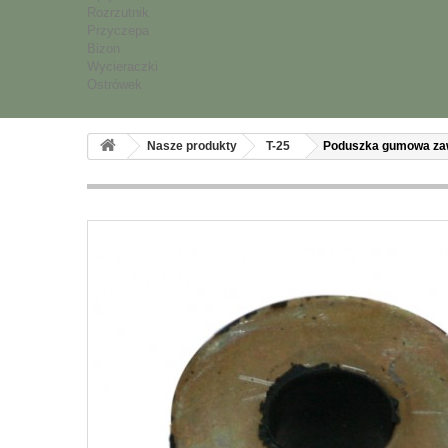
Rozrzutnik
Przyczepa
Bizon
Wycieraczki
Ostrówek
Nasze produkty
T-25
Poduszka gumowa zawi