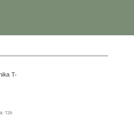
ika T-
k: T29-