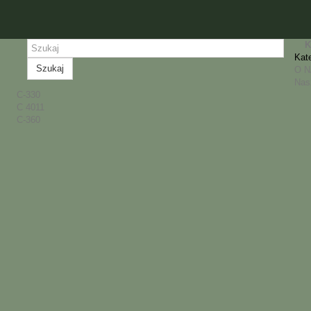
K
Kat
Szukaj
O 
Nas
C-330
C 4011
C-360