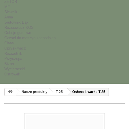
ZETOR
MF
Siewnik
Anna
Śrutownik Bąk
Rozsiewacz KOS
Odboje gumowe
Części do maszyn zachodnich
Claas
Opryskiwacz
Rozrzutnik
Przyczepa
Bizon
Wycieraczki
Ostrówek
Nasze produkty
T-25
Osłona lewarka T-25