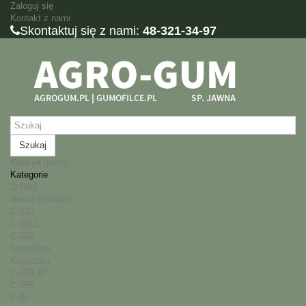
Zaloguj się
Kontakt z nami
Skontaktuj się z nami:
48-321-34-97
Szukaj
Koszyk
(pusty)
Kategorie
O NAS
Nasze produkty
C-330
C 4011
C-360
Gumofilce
Kopaczka
C-360 3P
C-385
T-25