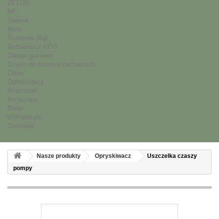
ZETOR
MF
Siewnik
Anna
Śrutownik Bąk
Rozsiewacz KOS
Odboje gumowe
Części do maszyn zachodnich
Claas
Opryskiwacz
Rozrzutnik
Przyczepa
Bizon
Wycieraczki
Ostrówek
Nasze produkty
Opryskiwacz
Uszczelka czaszy
pompy