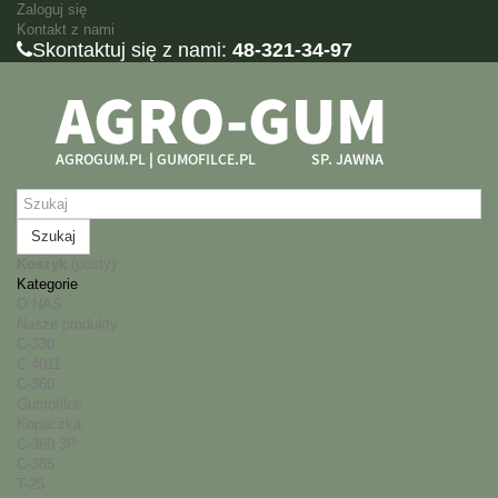
Zaloguj się
Kontakt z nami
Skontaktuj się z nami:
48-321-34-97
Szukaj
Koszyk
(pusty)
Kategorie
O NAS
Nasze produkty
C-330
C 4011
C-360
Gumofilce
Kopaczka
C-360 3P
C-385
T-25