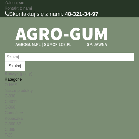
Zaloguj się
Kontakt z nami
Skontaktuj się z nami:
48-321-34-97
Szukaj
Koszyk
(pusty)
Kategorie
O NAS
Nasze produkty
C-330
C 4011
C-360
Gumofilce
Kopaczka
C-360 3P
C-385
T-25