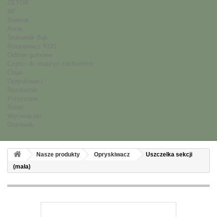
ZETOR
MF
Siewnik
Anna
Śrutownik Bąk
Rozsiewacz KOS
Odboje gumowe
Części do maszyn zachodnich
Claas
Opryskiwacz
Rozrzutnik
Przyczepa
Bizon
Wycieraczki
Ostrówek
Nasze produkty
Opryskiwacz
Uszczelka sekcji
(mała)