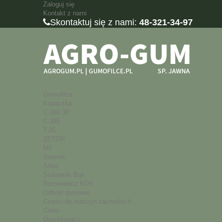
Zaloguj się
Kontakt z nami
Skontaktuj się z nami:
48-321-34-97
Gumofilce
Kopaczka
C-360 3P
C-385
T-25
ZETOR
MF
Siewnik
Anna
Śrutownik Bąk
Rozsiewacz KOS
Odboje gumowe
Części do maszyn zachodnich
Claas
Opryskiwacz