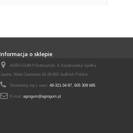
Informacja o sklepie
AGRO-GUM P.Dobrzański, A.Szpakowska Spółka
Jawna, Wola Gutowska 16 26-660 Jedlińsk Polska
Skontaktuj się z nami:
48-321-34-97, 605 309 685
E-mail:
agrogum@agrogum.pl