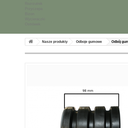
Rozrzutnik
Przyczepa
Bizon
Wycieraczki
Ostrówek
Nasze produkty
Odboje gumowe
Odbój gu