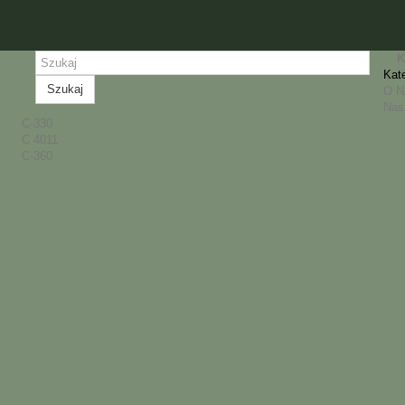
K
Kat
Szukaj
O 
Nas
C-330
C 4011
C-360