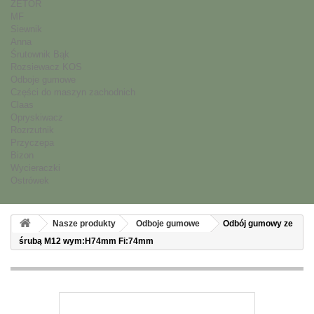
ZETOR
MF
Siewnik
Anna
Śrutownik Bąk
Rozsiewacz KOS
Odboje gumowe
Części do maszyn zachodnich
Claas
Opryskiwacz
Rozrzutnik
Przyczepa
Bizon
Wycieraczki
Ostrówek
Nasze produkty
Odboje gumowe
Odbój gumowy ze
śrubą M12 wym:H74mm Fi:74mm