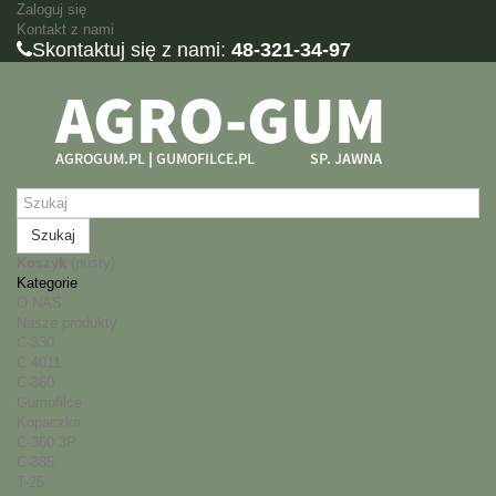
Zaloguj się
Kontakt z nami
Skontaktuj się z nami:
48-321-34-97
Szukaj
Koszyk
(pusty)
Kategorie
O NAS
Nasze produkty
C-330
C 4011
C-360
Gumofilce
Kopaczka
C-360 3P
C-385
T-25