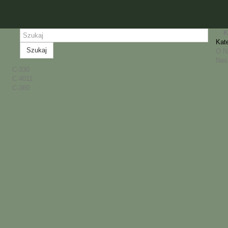
K
Kat
Szukaj
O 
Nas
C-330
C 4011
C-360