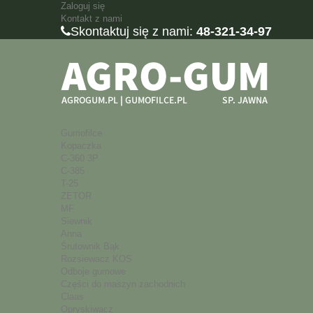
Zaloguj się
Kontakt z nami
Skontaktuj się z nami:
48-321-34-97
Gumofilce
Kopaczka
C-360 3P
C-385
T-25
ZETOR
MF
Siewnik
Anna
Śrutownik Bąk
Rozsiewacz KOS
Odboje gumowe
Części do maszyn zachodnich
Claas
Opryskiwacz