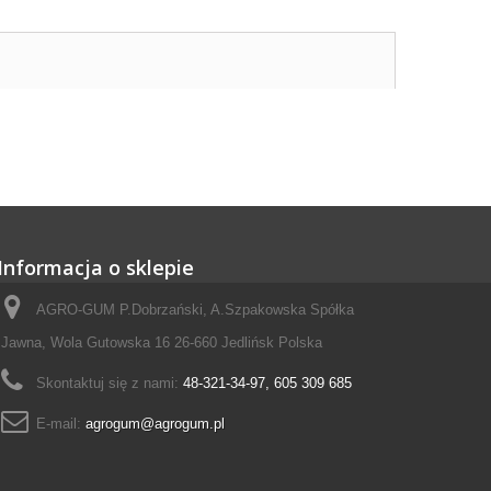
Informacja o sklepie
AGRO-GUM P.Dobrzański, A.Szpakowska Spółka
Jawna, Wola Gutowska 16 26-660 Jedlińsk Polska
Skontaktuj się z nami:
48-321-34-97, 605 309 685
E-mail:
agrogum@agrogum.pl