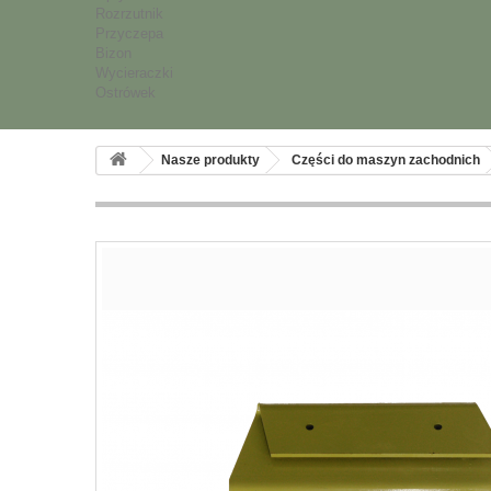
Rozrzutnik
Przyczepa
Bizon
Wycieraczki
Ostrówek
Nasze produkty
Części do maszyn zachodnich