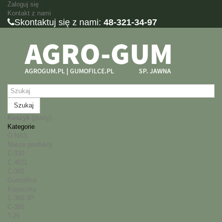
Zaloguj się
Kontakt z nami
Skontaktuj się z nami:
48-321-34-97
Szukaj
Koszyk
(pusty)
Kategorie
O NAS
Nasze produkty
C-330
C 4011
C-360
Gumofilce
Kopaczka
C-360 3P
C-385
T-25