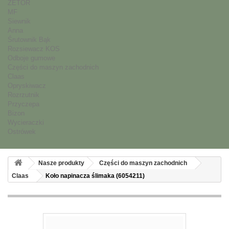
ZETOR
MF
Siewnik
Anna
Śrutownik Bąk
Rozsiewacz KOS
Odboje gumowe
Części do maszyn zachodnich
Claas
Opryskiwacz
Rozrzutnik
Przyczepa
Bizon
Wycieraczki
Ostrówek
Nasze produkty
Części do maszyn zachodnich
Claas
Koło napinacza ślimaka (6054211)