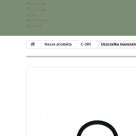
Rozrzutnik
Przyczepa
Bizon
Wycieraczki
Ostrówek
Nasze produkty
C-385
Uszczelka manszeto