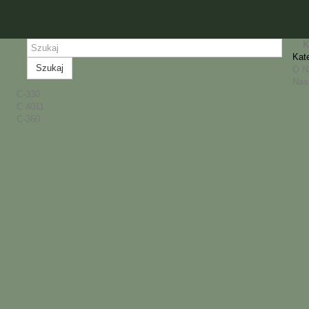
K
Kat
Szukaj
O 
Nas
C-330
C 4011
C-360