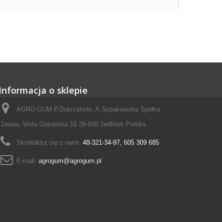
Informacja o sklepie
AGRO-GUM P.Dobrzański, A.Szpakowska Spółka
Jawna, Wola Gutowska 16 26-660 Jedlińsk Polska
Skontaktuj się z nami:
48-321-34-97, 605 309 685
E-mail:
agrogum@agrogum.pl