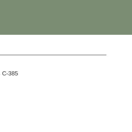
s C-385
: