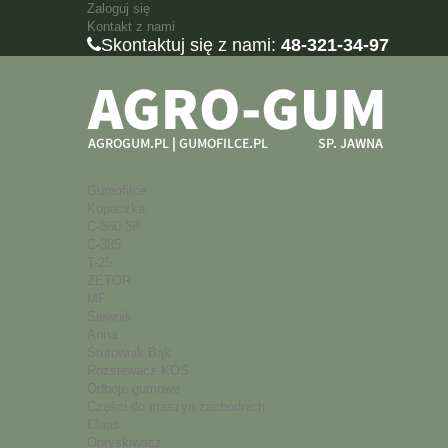
Zaloguj się
Kontakt z nami
Skontaktuj się z nami:
48-321-34-97
Gumofilce
Kopaczka
C-360 3P
C-385
T-25
ZETOR
MF
Siewnik
Anna
Śrutownik Bąk
Rozsiewacz KOS
Odboje gumowe
Części do maszyn zachodnich
Claas
Opryskiwacz