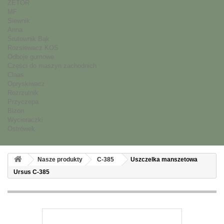
ZETOR
MF
Siewnik
Anna
Śrutownik Bąk
Rozsiewacz KOS
Odboje gumowe
Części do maszyn zachodnich
Claas
Opryskiwacz
Rozrzutnik
Przyczepa
Bizon
Wycieraczki
Ostrówek
Nasze produkty
C-385
Uszczelka manszetowa
Ursus C-385