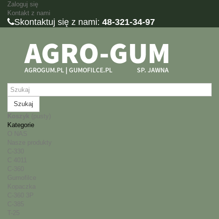
Zaloguj się
Kontakt z nami
Skontaktuj się z nami:
48-321-34-97
Szukaj
Koszyk
(pusty)
Kategorie
O NAS
Nasze produkty
C-330
C 4011
C-360
Gumofilce
Kopaczka
C-360 3P
C-385
T-25