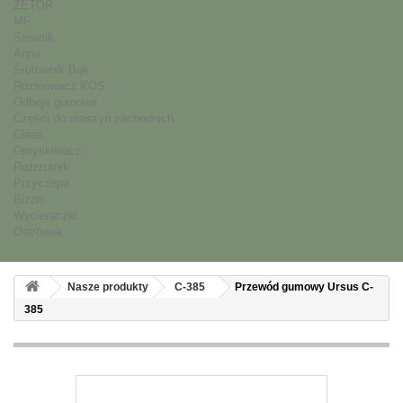
ZETOR
MF
Siewnik
Anna
Śrutownik Bąk
Rozsiewacz KOS
Odboje gumowe
Części do maszyn zachodnich
Claas
Opryskiwacz
Rozrzutnik
Przyczepa
Bizon
Wycieraczki
Ostrówek
Nasze produkty
C-385
Przewód gumowy Ursus C-
385