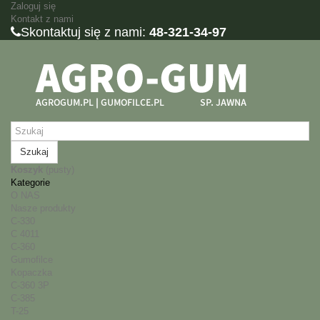
Zaloguj się
Kontakt z nami
Skontaktuj się z nami:
48-321-34-97
Szukaj
Koszyk
(pusty)
Kategorie
O NAS
Nasze produkty
C-330
C 4011
C-360
Gumofilce
Kopaczka
C-360 3P
C-385
T-25