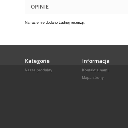
OPINIE
Na razie nie dodano żadnej recenzji.
Kategorie
Informacja
Nasze produkty
Kontakt z nami
Mapa strony