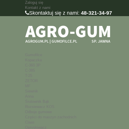
Zaloguj się
Kontakt z nami
Skontaktuj się z nami:
48-321-34-97
Gumofilce
Kopaczka
C-360 3P
C-385
T-25
ZETOR
MF
Siewnik
Anna
Śrutownik Bąk
Rozsiewacz KOS
Odboje gumowe
Części do maszyn zachodnich
Claas
Opryskiwacz