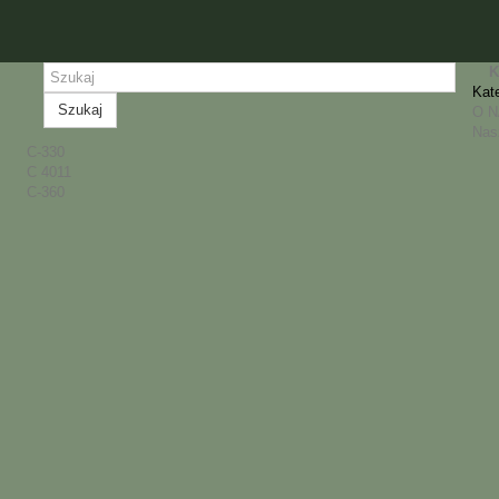
K
Kat
Szukaj
O 
Nas
C-330
C 4011
C-360