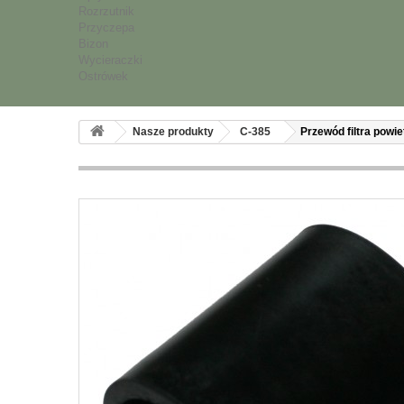
Rozrzutnik
Przyczepa
Bizon
Wycieraczki
Ostrówek
Nasze produkty
C-385
Przewód filtra powie