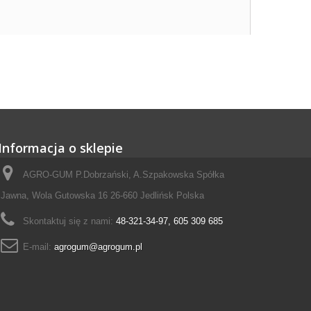
Informacja o sklepie
AGRO-GUM P.Dobrzański, A.Szpakowska Spółka
Jawna, Wola Gutowska 16 26-660 Jedlińsk Polska
Skontaktuj się z nami:
48-321-34-97, 605 309 685
E-mail:
agrogum@agrogum.pl