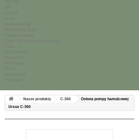
ZETOR
MF
Siewnik
Anna
Śrutownik Bąk
Rozsiewacz KOS
Odboje gumowe
Części do maszyn zachodnich
Claas
Opryskiwacz
Rozrzutnik
Przyczepa
Bizon
Wycieraczki
Ostrówek
Nasze produkty
C-360
Osłona pompy hamulcowej
Ursus C-360