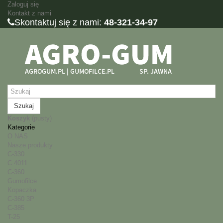
Zaloguj się
Kontakt z nami
Skontaktuj się z nami:
48-321-34-97
Szukaj
Koszyk
(pusty)
Kategorie
O NAS
Nasze produkty
C-330
C 4011
C-360
Gumofilce
Kopaczka
C-360 3P
C-385
T-25