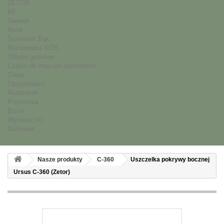
ZETOR
MF
Siewnik
Anna
Śrutownik Bąk
Rozsiewacz KOS
Odboje gumowe
Części do maszyn zachodnich
Claas
Opryskiwacz
Rozrzutnik
Przyczepa
Bizon
Wycieraczki
Ostrówek
Nasze produkty
C-360
Uszczelka pokrywy bocznej
Ursus C-360 (Zetor)