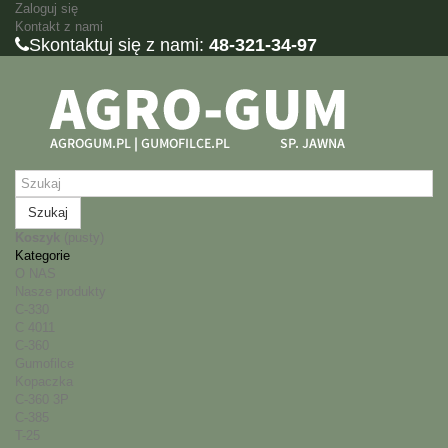
Zaloguj się
Kontakt z nami
Skontaktuj się z nami:
48-321-34-97
Szukaj
Koszyk
(pusty)
Kategorie
O NAS
Nasze produkty
C-330
C 4011
C-360
Gumofilce
Kopaczka
C-360 3P
C-385
T-25