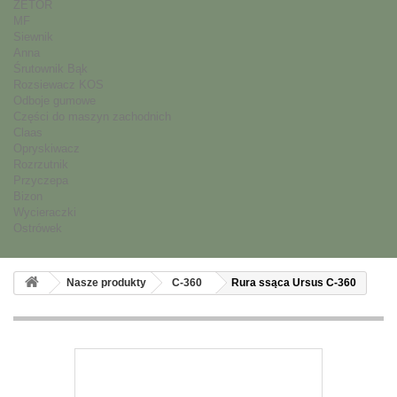
ZETOR
MF
Siewnik
Anna
Śrutownik Bąk
Rozsiewacz KOS
Odboje gumowe
Części do maszyn zachodnich
Claas
Opryskiwacz
Rozrzutnik
Przyczepa
Bizon
Wycieraczki
Ostrówek
Nasze produkty
C-360
Rura ssąca Ursus C-360