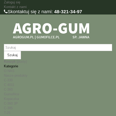
Zaloguj się
Kontakt z nami
Skontaktuj się z nami:
48-321-34-97
Szukaj
Koszyk
(pusty)
Kategorie
O NAS
Nasze produkty
C-330
C 4011
C-360
Gumofilce
Kopaczka
C-360 3P
C-385
T-25